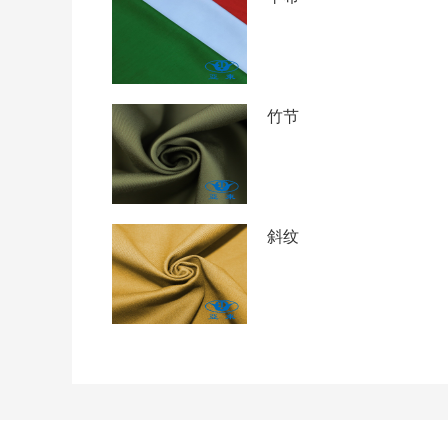
竹节
斜纹