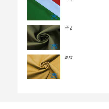
竹节
斜纹